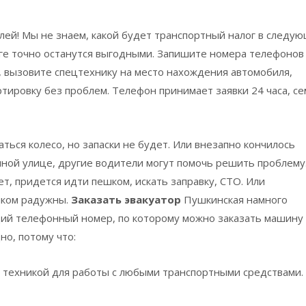
ей! Мы не знаем, какой будет транспортный налог в следу
урге точно останутся выгодными. Запишите номера телефонов
, вызовите спецтехнику на место нахождения автомобиля,
тировку без проблем. Телефон принимает заявки 24 часа, с
аться колесо, но запаски не будет. Или внезапно кончилось
енной улице, другие водители могут помочь решить проблему
ет, придется идти пешком, искать заправку, СТО. Или
шком радужны.
Заказать эвакуатор
Пушкинская
намного
ий телефонный номер, по которому можно заказать машину 
о, потому что:
й техникой для работы с любыми транспортными средствами.