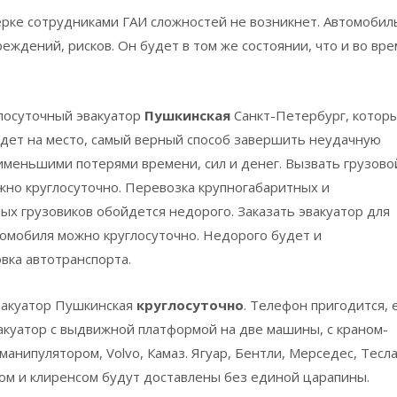
ерке сотрудниками ГАИ сложностей не возникнет. Автомобил
еждений, рисков. Он будет в том же состоянии, что и во вре
лосуточный эвакуатор
Пушкинская
Санкт-Петербург, котор
дет на место, самый верный способ завершить неудачную
именьшими потерями времени, сил и денег. Вызвать грузово
жно круглосуточно. Перевозка крупногабаритных и
ых грузовиков обойдется недорого. Заказать эвакуатор для
томобиля можно круглосуточно. Недорого будет и
вка автотранспорта.
вакуатор
Пушкинская
круглосуточно
. Телефон пригодится, 
акуатор с выдвижной платформой на две машины, с краном-
манипулятором, Volvo, Камаз. Ягуар, Бентли, Мерседес, Тесла
ом и клиренсом будут доставлены без единой царапины.