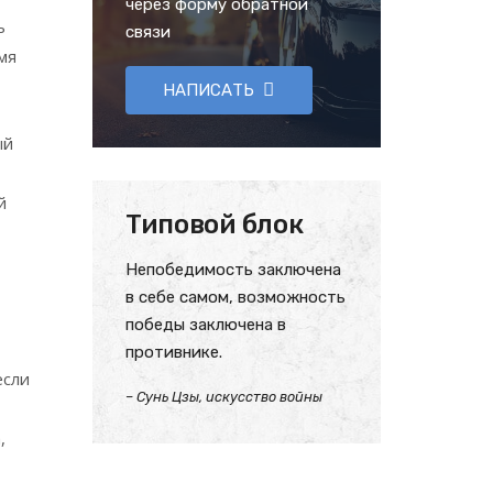
через форму обратной
ь
связи
мя
НАПИСАТЬ
ый
й
Типовой блок
Непобедимость заключена
в себе самом, возможность
победы заключена в
противнике.
если
– Сунь Цзы, искусство войны
,