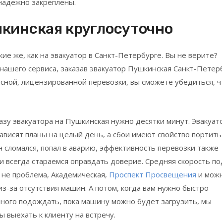
надежно закреплены.
кинская
круглосуточно
ие же, как на эвакуатор в Санкт-Петербурге. Вы не верите?
нашего сервиса, заказав эвакуатор
Пушкинская
Санкт-Петерб
асной, лицензированной перевозки, вы сможете убедиться, ч
казу эвакуатора на
Пушкинская
нужно десятки минут. Эвакуат
зависят планы на целый день, а сбои имеют свойство портить
н сломался, попал в аварию, эффективность перевозки также
и всегда стараемся оправдать доверие. Средняя скорость п
о не проблема, Академическая,
Проспект Просвещения
и мож
з-за отсутствия машин. А потом, когда вам нужно быстро
много подождать, пока машину можно будет загрузить, мы
ы выехать к клиенту на встречу.