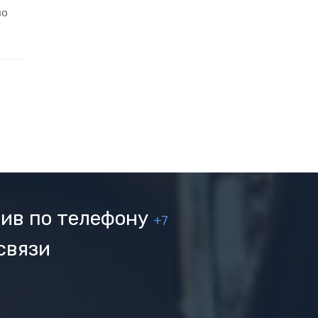
во
ив по телефону
+7
связи