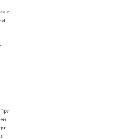
им и
ны
х
. При
лей
ург
.
аз