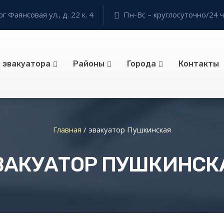
 Фаянсовая ул., д. 22 к. 4
Пн-Вс – круглосуточно/24 ч
и эвакуатора
Районы
Города
Контакты
Главная
/
эвакуатор Пушкинская
ВАКУАТОР ПУШКИНСК