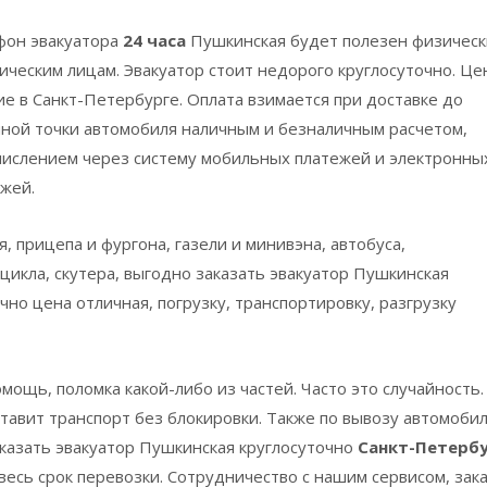
фон эвакуатора
24 часа
Пушкинская
будет полезен физическ
ческим лицам. Эвакуатор стоит недорого круглосуточно. Це
е в Санкт-Петербурге. Оплата взимается при доставке до
ной точки автомобиля наличным и безналичным расчетом,
числением через систему мобильных платежей и электронны
жей.
, прицепа и фургона, газели и минивэна, автобуса,
цикла, скутера, выгодно заказать эвакуатор
Пушкинская
чно цена отличная, погрузку, транспортировку, разгрузку
омощь, поломка какой-либо из частей. Часто это случайность
тавит транспорт без блокировки. Также по вывозу автомоби
аказать эвакуатор
Пушкинская
круглосуточно
Санкт-Петерб
весь срок перевозки. Сотрудничество с нашим сервисом, зак