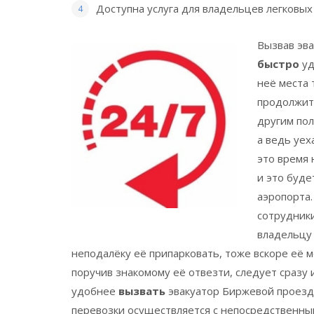
Доступна услуга для владельцев легковых
Вызвав эв
быстро
уд
неё места 
продолжит
другим пол
а ведь уех
это время 
и это буд
аэропорта.
сотрудники
владельцу 
неподалёку её припарковать, тоже вскоре её мо
поручив знакомому её отвезти, следует сразу
удобнее
вызвать
эвакуатор Биржевой проезд
перевозки осуществляется с непосредственны