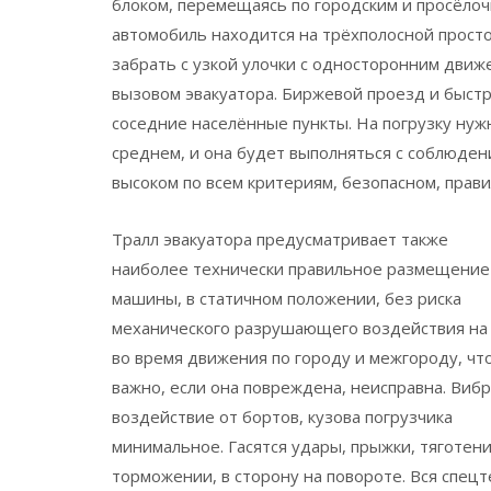
блоком, перемещаясь по городским и просёлоч
автомобиль находится на трёхполосной просто
забрать с узкой улочки с односторонним движ
вызовом эвакуатора. Биржевой проезд и быстро
соседние населённые пункты. На погрузку нуж
среднем, и она будет выполняться с соблюден
высоком по всем критериям, безопасном, прав
Тралл эвакуатора предусматривает также
наиболее технически правильное размещение
машины, в статичном положении, без риска
механического разрушающего воздействия на
во время движения по городу и межгороду, чт
важно, если она повреждена, неисправна. Виб
воздействие от бортов, кузова погрузчика
минимальное. Гасятся удары, прыжки, тяготен
торможении, в сторону на повороте. Вся спец