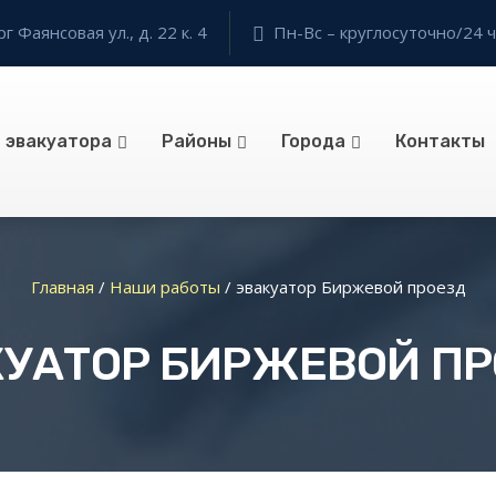
 Фаянсовая ул., д. 22 к. 4
Пн-Вс – круглосуточно/24 ч
и эвакуатора
Районы
Города
Контакты
Главная
/
Наши работы
/
эвакуатор Биржевой проезд
КУАТОР БИРЖЕВОЙ ПР