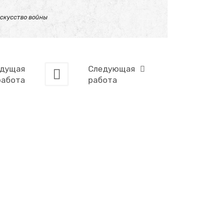
искусство войны
дущая
Следующая
работа
работа