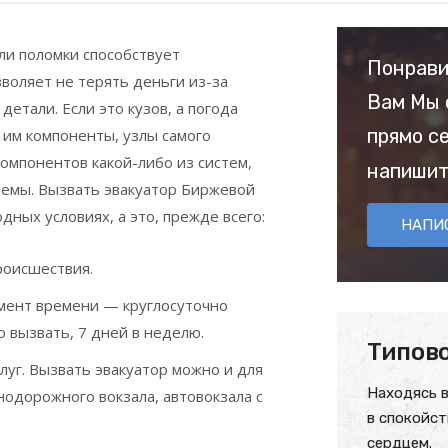
ли поломки способствует
Понрави
воляет не терять деньги из-за
Вам Мы 
етали. Если это кузов, а погода
прямо с
 им компоненты, узлы самого
компонентов какой-либо из систем,
напишит
темы. Вызвать эвакуатор Биржевой
ных условиях, а это, прежде всего:
НАПИ
роисшествия.
мент времени — круглосуточно
 вызвать, 7 дней в неделю.
Типово
уг. Вызвать эвакуатор можно и для
Находясь в
нодорожного вокзала, автовокзала с
в спокойст
сердцем.