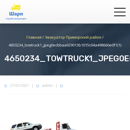
Главная
/
Эвакуатор Приморский район
/
4650234_towtruck1_jpeg0ecbbaa029013b1015c04a498660e0f1(1)
4650234_TOWTRUCK1_JPEG0EC
27/01/2021
|
admin
|