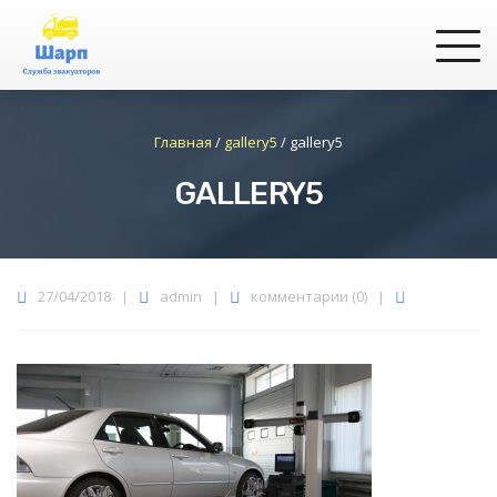
Главная
/
gallery5
/
gallery5
GALLERY5
27/04/2018
|
admin
|
комментарии (0)
|