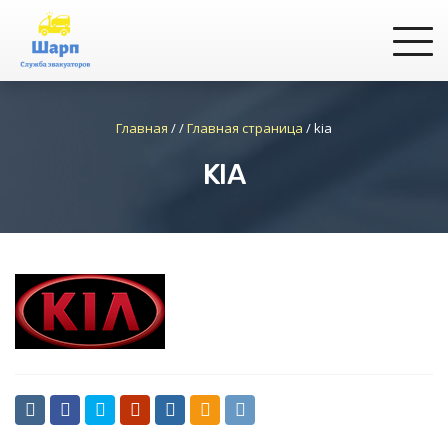
Главная
/
/
Главная страница
/
kia
KIA