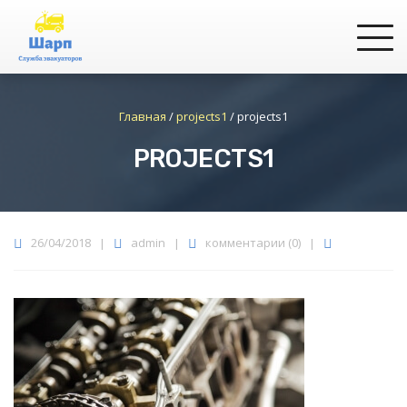
Главная
/
projects1
/
projects1
PROJECTS1
26/04/2018
|
admin
|
комментарии (0)
|