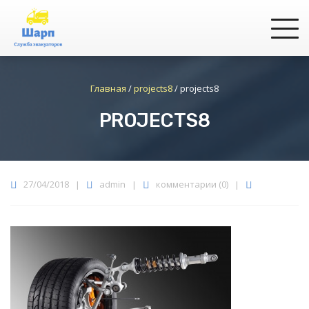
Главная
/
projects8
/
projects8
PROJECTS8
27/04/2018
|
admin
|
комментарии (0)
|